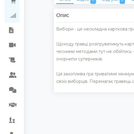
Ціни в магазинах
Опис
Рейтинг колекцій
Вибори - це нескладна карткова гра
Щоходу гравці розігруватимуть карт
чесними методами тут не обійтись -
очорнити суперників.
Ця захоплива гра триватиме мінімум 4
своїх виборців. Перемагає гравець і