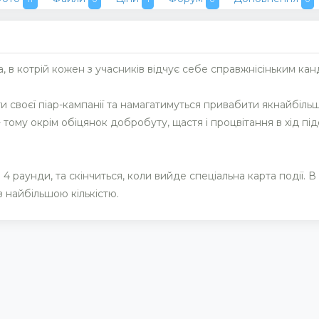
, в котрій кожен з учасників відчує себе справжнісіньким ка
и своєї піар-кампанії та намагатимуться привабити якнайбіль
 тому окрім обіцянок добробуту, щастя і процвітання в хід під
 раунди, та скінчиться, коли вийде спеціальна карта події. В к
з найбільшою кількістю.