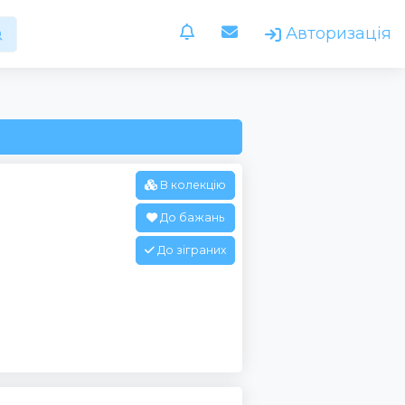
Авторизація
В колекцію
До бажань
До зіграних