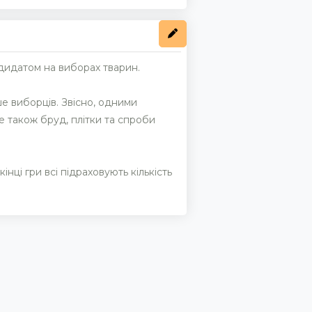
ндидатом на виборах тварин.
ше виборців. Звісно, одними
е також бруд, плітки та спроби
інці гри всі підраховують кількість