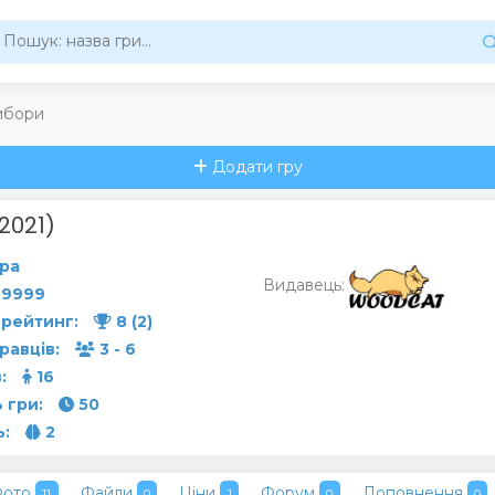
ибори
Додати гру
2021)
ра
Видавець:
9999
рейтинг:
8 (2)
гравців:
3 - 6
:
16
 гри:
50
ь:
2
Фото
Файли
Ціни
Форум
Доповнення
11
0
1
0
0