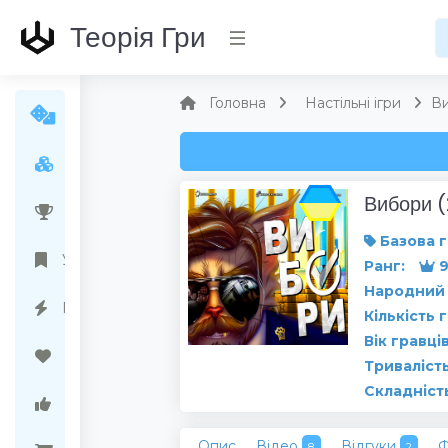
Теорія Гри
Головна
Настільні ігри
В
Усі ігри
Вибори (
Народний рейтинг
Базова г
Українські ігри
Ранг:
9
Народний 
Передзамовлення
Кількість 
Вік гравців
Бажані ігри
Тривалість
Складніст
Ігри варті уваги
Опис
Відео
Відгуки
8
2