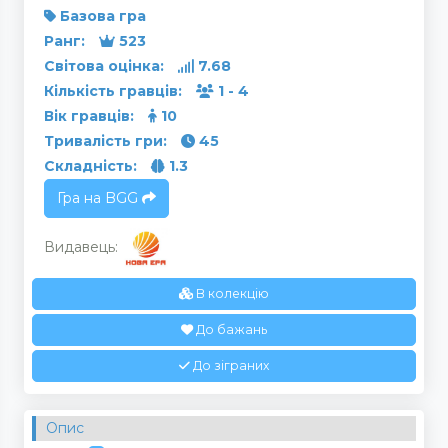
Базова гра
Ранг:
523
Світова оцінка:
7.68
Кількість гравців:
1 - 4
Вік гравців:
10
Тривалість гри:
45
Складність:
1.3
Гра на BGG
Видавець:
В колекцію
До бажань
До зіграних
Опис