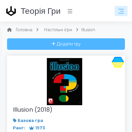
Теорія Гри
Головна
Настільні ігри
Illusion
Додати гру
Illusion (2018)
Базова гра
Ранг:
1573