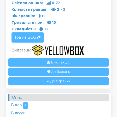
Світова оцінка:
6.72
Кількість гравців:
2 - 5
Вік гравців:
8
Тривалість гри:
15
Складність:
1.1
Гра на BGG
Видавець:
В колекцію
До бажань
До зіграних
Опис
Відео
4
Відгуки