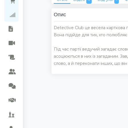
Ціни в магазинах
Опис
Рейтинг колекцій
Detective Club це весела карткова 
Вона підійде для тих, хто полюбляє і
Під час партії ведучий загадає слово
асоціюються в них із загаданим. За
слово, а й переконати інших, що ві