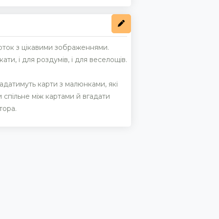
арток з цікавими зображеннями.
ати, і для роздумів, і для веселощів.
кладатимуть карти з малюнками, які
и спільне між картами й вгадати
тора.