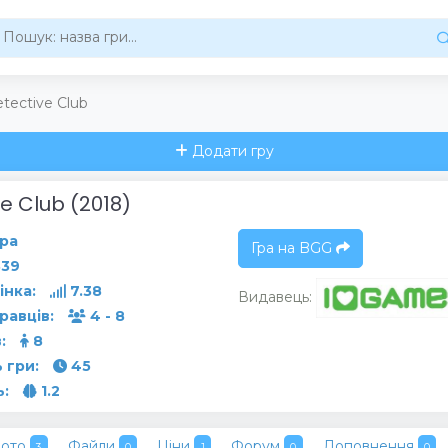
tective Club
Додати гру
e Club (2018)
ра
Гра на BGG
39
інка:
7.38
Видавець:
гравців:
4 - 8
:
8
 гри:
45
ь:
1.2
ото
Файли
Ціни
Форум
Доповнення
3
0
1
0
0