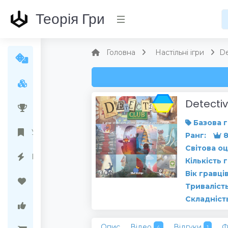
Теорія Гри
Головна
Настільні ігри
De
Усі ігри
Detectiv
Народний рейтинг
Базова г
Українські ігри
Ранг:
8
Світова оц
Передзамовлення
Кількість 
Вік гравців
Бажані ігри
Тривалість
Складніст
Ігри варті уваги
Опис
Відео
Відгуки
Ф
4
1