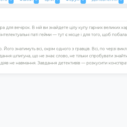
гра для вечірок. В ній ви знайдете цілу купу гарних великих к
нтелектуальні паті гейми — тут є місце і для того, щоб побалак
. Його знатимуть всі, окрім одного з гравців. Всі, по черзі ви
вдання шпигуна, що не знає слово, не тільки спробувати знайт
н діяв не навмання. Завдання детективів — розкусити конспіра