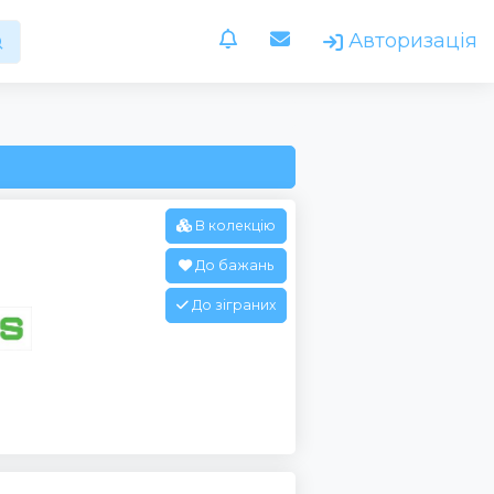
Авторизація
В колекцію
До бажань
До зіграних