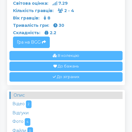
Світова оцінка:
7.29
Кількість гравців:
2 - 4
Вік гравців:
8
Тривалість гри:
30
Складність:
2.2
Гра на BGG
В колекцію
До бажань
До зіграних
Опис
Відео
2
Відгуки
Фото
4
Файли
0