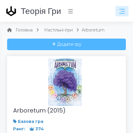
Теорія Гри
Головна
Настільні ігри
Arboretum
Додати гру
Arboretum (2015)
Базова гра
Ранг:
374