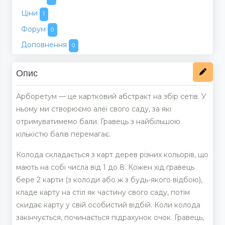
Ціни
1
Форум
0
Доповнення
0
Опис
Арборетум — це картковий абстракт на збір сетів. У
ньому ми створюємо алеї свого саду, за які
отримуватимемо бали. Гравець з найбільшою
кількістю балів перемагає.
Колода складається з карт дерев різних кольорів, що
мають на собі числа від 1 до 8. Кожен хід гравець
бере 2 карти (з колоди або ж з будь-якого відбою),
кладе карту на стіл як частину свого саду, потім
скидає карту у свій особистий відбій. Коли колода
закінчується, починається підрахунок очок. Гравець,