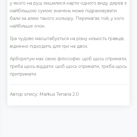
у якого на руці лишилися карти одного виду дерев з
найбільшою сумою значень може підраховувати
бали за алею такого кольору. Перемагає той, у кого
найбільше очок.
Гра чудово масштабується на різну кількість гравців,
відмінно підходить для гри на двох.
Арборетум має свою філософію: щоб щось отримати,
треба щось віддати; щоб щось отримати, треба щось
притримати.
Автор опису: Markus Tenaria 2.0