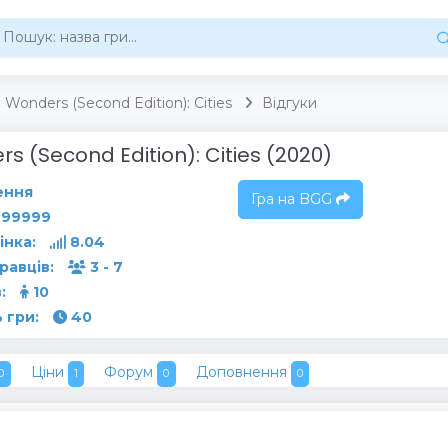
 Wonders (Second Edition): Cities
Відгуки
s (Second Edition): Cities (2020)
ення
Гра на BGG
99999
інка:
8.04
гравців:
3 - 7
:
10
 гри:
40
Ціни
Форум
Доповнення
0
1
0
0