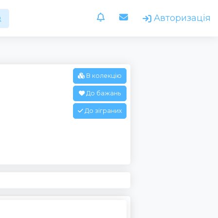
Авторизація
В колекцію
До бажань
До зіграних