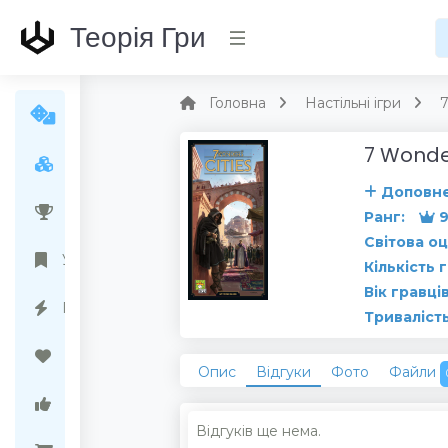
Теорія Гри
Головна
Настільні ігри
7
7 Wonder
Усі ігри
Доповн
Народний рейтинг
Ранг:
9
Світова оц
Українські ігри
Кількість 
Вік гравців
Передзамовлення
Тривалість
Бажані ігри
Опис
Відгуки
Фото
Файли
Ігри варті уваги
Відгуків ще нема.