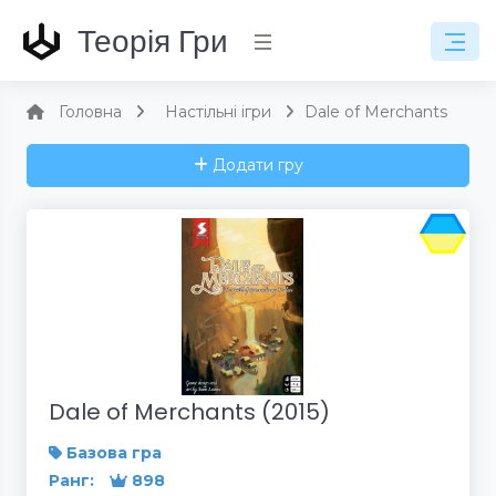
Теорія Гри
Головна
Настільні ігри
Dale of Merchants
Додати гру
Dale of Merchants (2015)
Базова гра
Ранг:
898