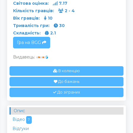
Світова оцінка:
7.17
Кількість гравців:
2 - 4
Вік гравців:
10
Тривалість гри:
30
Складність:
2.1
Гра на BGG
Видавець:
В колекцію
До бажань
До зіграних
Опис
Відео
7
Відгуки