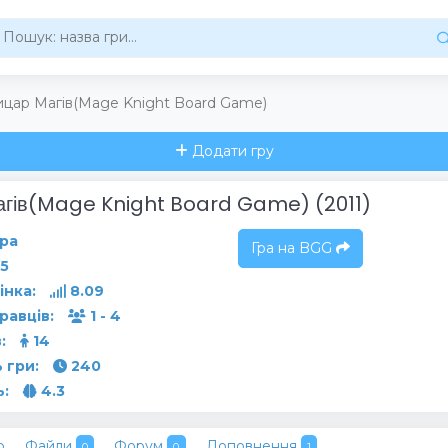
цар Магів(Mage Knight Board Game)
Додати гру
агів(Mage Knight Board Game) (2011)
ра
Гра на BGG
5
інка:
8.09
гравців:
1 - 4
:
14
 гри:
240
ь:
4.3
о
Файли
Форум
Доповнення
0
0
1