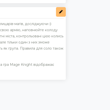
лицарів-магів, досліджуючи (і
е свою армію, наповнюйте колоду
ні міста, контрольовані цією колись
але тільки один з них зможе
ть як група. Правила для соло також
ьна гра Mage Knight відображає