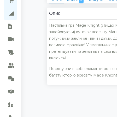
Ціни в магазинах
Опис
Рейтинг колекцій
Настільна гра Mage Knight (Лицар М
завойовуючи) куточок всесвіту Магі
потужними заклинаннями і діями, до
великою фракцією! У змагальних сце
претендувати на землі як на свої в
включені.
Поєднуючи в собі елементи рольових
багату історію всесвіту Mage Knight