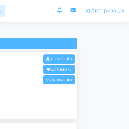
Авторизація
В колекцію
До бажань
До зіграних