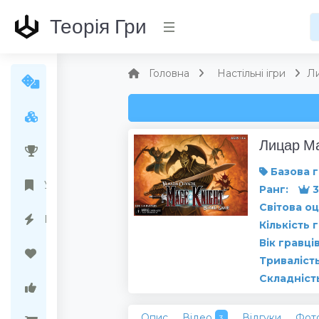
Теорія Гри
Головна
Настільні ігри
Ли
Усі ігри
Лицар М
Народний рейтинг
Базова г
Українські ігри
Ранг:
3
Світова оц
Передзамовлення
Кількість 
Вік гравців
Бажані ігри
Тривалість
Складніст
Ігри варті уваги
Опис
Відео
Відгуки
Фот
3