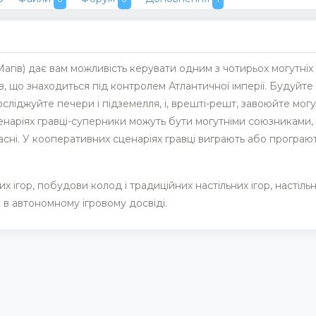
агів) дає вам можливість керувати одним з чотирьох могутніх 
в, що знаходиться під контролем Атлантичної імперії. Будуйт
сліджуйте печери і підземелля, і, врешті-решт, завоюйте могут
наріях гравці-суперники можуть бути могутніми союзниками, 
ласні. У кооперативних сценаріях гравці виграють або програю
 ігор, побудови колод і традиційних настільних ігор, настіл
 в автономному ігровому досвіді.