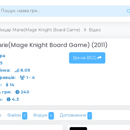
Лицар Магів(Mage Knight Board Game)
Відео
агів(Mage Knight Board Game) (2011)
ра
Гра на BGG
5
інка:
8.09
гравців:
1 - 4
:
14
 гри:
240
ь:
4.3
о
Файли
Форум
Доповнення
0
0
1