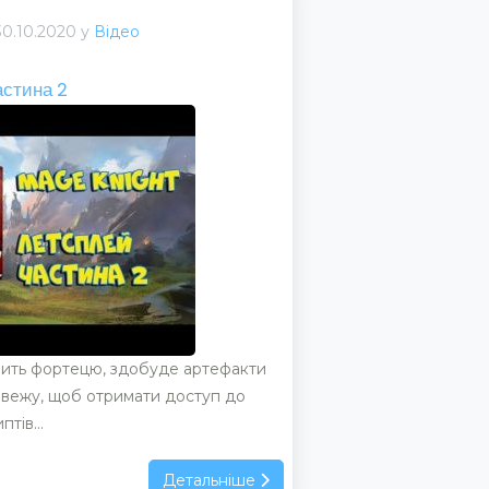
30.10.2020 у
Відео
стина 2
орить фортецю, здобуде артефакти
у вежу, щоб отримати доступ до
тів...
Детальніше