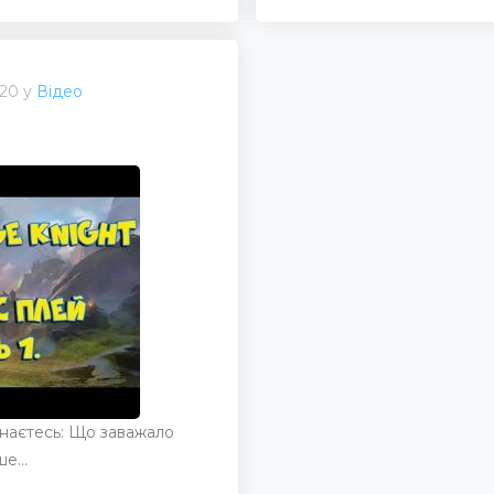
020 у
Відео
ізнаєтесь: Що заважало
е...