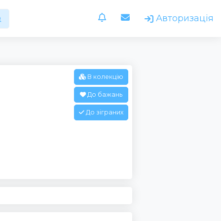
Авторизація
В колекцію
До бажань
До зіграних