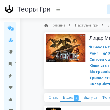
Теорія Гри
Головна
Настільні ігри
Лицар М
Усі ігри
Базова г
Народний рейтинг
Ранг:
3
Світова оц
Українські ігри
Кількість 
Вік гравців
Передзамовлення
Тривалість
Складніст
Бажані ігри
Опис
Відео
Відгуки
Фот
3
Ігри варті уваги