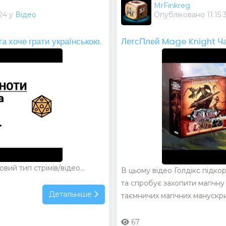
MrFinkreg
024 у
Відео
Опубліковано 11:15 
 хоче грати українською.
ЛетсПлей Mage Knight Ча
ий тип стрімів/відео...
В цьому відео Голдікс підк
та спробує захопити магічн
Детальніше
таємничих магічних манускрип
67