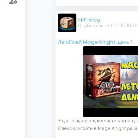
MrFinkreg
Опубліковано 11:11 30.10.2
ЛетсПлей Mage Knight, день 1
З цього відео в двох частинах ви д
Олексію зіграти в Mage Knight раніш