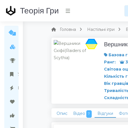
Теорія Гри
Головна
Настільні ігри
В
Вершники
Усі ігри
Базова г
Народний рейтинг
Ранг:
3
Світова оц
Українські ігри
Кількість 
Вік гравців
Передзамовлення
Тривалість
Складніст
Бажані ігри
Опис
Відео
Відгуки
Фот
7
Ігри варті уваги