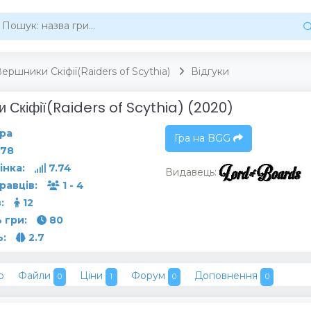
ершники Скіфії(Raiders of Scythia)
Відгуки
 Скіфії(Raiders of Scythia) (2020)
ра
Гра на BGG
78
інка:
7.74
Видавець:
гравців:
1 - 4
:
12
 гри:
80
ь:
2.7
о
Файли
Ціни
Форум
Доповнення
0
1
0
0