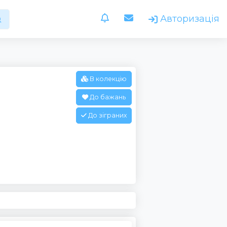
Авторизація
В колекцію
До бажань
До зіграних